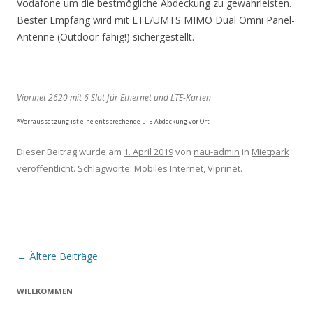
Vodafone um die bestmögliche Abdeckung zu gewährleisten.
Bester Empfang wird mit LTE/UMTS MIMO Dual Omni Panel-
Antenne (Outdoor-fähig!) sichergestellt.
Viprinet 2620 mit 6 Slot für Ethernet und LTE-Karten
*Vorraussetzung ist eine entsprechende LTE-Abdeckung vor Ort
Dieser Beitrag wurde am
1. April 2019
von
nau-admin
in
Mietpark
veröffentlicht. Schlagworte:
Mobiles Internet
,
Viprinet
.
B
←
Ältere Beiträge
e
WILLKOMMEN
i