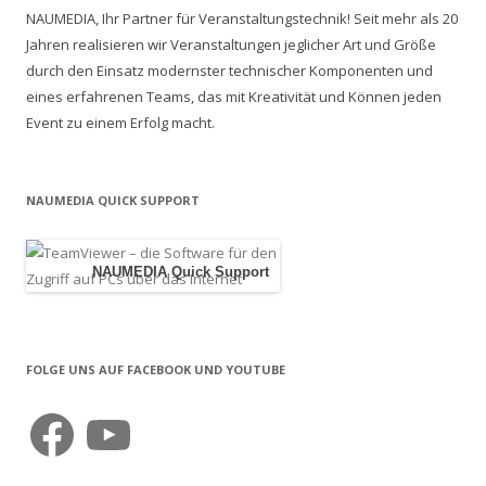
t
NAUMEDIA, Ihr Partner für Veranstaltungstechnik! Seit mehr als 20
r
Jahren realisieren wir Veranstaltungen jeglicher Art und Größe
a
durch den Einsatz modernster technischer Komponenten und
g
eines erfahrenen Teams, das mit Kreativität und Können jeden
Event zu einem Erfolg macht.
s
-
N
NAUMEDIA QUICK SUPPORT
a
v
NAUMEDIA Quick Support
i
g
a
t
FOLGE UNS AUF FACEBOOK UND YOUTUBE
i
Facebook
YouTube
o
n