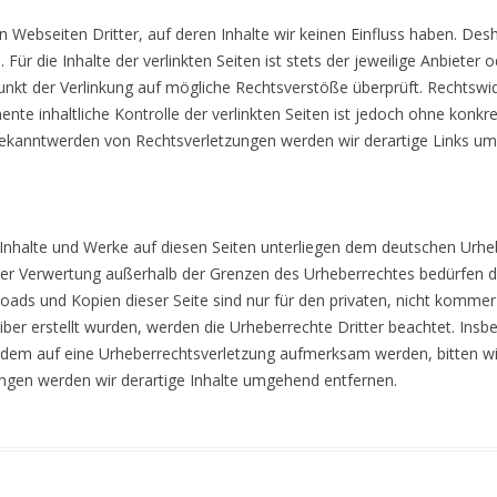
n Webseiten Dritter, auf deren Inhalte wir keinen Einfluss haben. Des
r die Inhalte der verlinkten Seiten ist stets der jeweilige Anbieter o
unkt der Verlinkung auf mögliche Rechtsverstöße überprüft. Rechtswi
ente inhaltliche Kontrolle der verlinkten Seiten ist jedoch ohne konkr
Bekanntwerden von Rechtsverletzungen werden wir derartige Links u
n Inhalte und Werke auf diesen Seiten unterliegen dem deutschen Urhebe
 der Verwertung außerhalb der Grenzen des Urheberrechtes bedürfen d
loads und Kopien dieser Seite sind nur für den privaten, nicht kommer
eiber erstellt wurden, werden die Urheberrechte Dritter beachtet. Insb
otzdem auf eine Urheberrechtsverletzung aufmerksam werden, bitten w
gen werden wir derartige Inhalte umgehend entfernen.