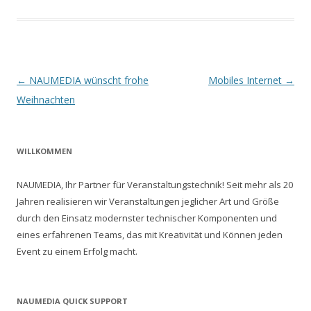
B
←
NAUMEDIA wünscht frohe
Mobiles Internet
→
e
Weihnachten
i
t
WILLKOMMEN
r
a
NAUMEDIA, Ihr Partner für Veranstaltungstechnik! Seit mehr als 20
g
Jahren realisieren wir Veranstaltungen jeglicher Art und Größe
s
durch den Einsatz modernster technischer Komponenten und
eines erfahrenen Teams, das mit Kreativität und Können jeden
-
Event zu einem Erfolg macht.
N
a
v
NAUMEDIA QUICK SUPPORT