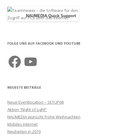
i
g
NAUMEDIA Quick Support
a
t
i
o
FOLGE UNS AUF FACEBOOK UND YOUTUBE
n
Facebook
YouTube
NEUESTE BEITRÄGE
Neue Eventlocation – SETUP68
Aktion “Night of Light”
NAUMEDIA wünscht frohe Weihnachten
Mobiles Internet
Neuheiten in 2019