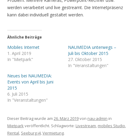
Problem. Mehrere Kameras, Powerpoint-Rechner usw.
werden verarbeitet und live gestreamt. Die Internetpräsenz
kann dabei individuell gestaltet werden.
Ähnliche Beiträge
Mobiles Internet
NAUMEDIA unterwegs –
1. April 2019
Juli bis Oktober 2015
In "Mietpark"
27. Oktober 2015
In "Veranstaltungen"
Neues bei NAUMEDIA:
Events von April bis Juni
2015
6. Juli 2015
In "Veranstaltungen"
Dieser Beitrag wurde am
26. März 2019
von
nau-admin
in
Mietpark
veröffentlicht. Schlagworte:
Livestream
,
mobiles Studio
,
Rental
,
Seeburg i4
,
Vermietung
.