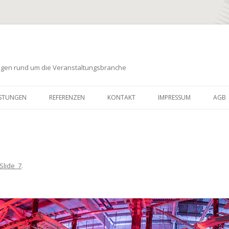
ungen rund um die Veranstaltungsbranche
Zum
Inhalt
ISTUNGEN
REFERENZEN
KONTAKT
IMPRESSUM
AGB
springen
Slide_7
.