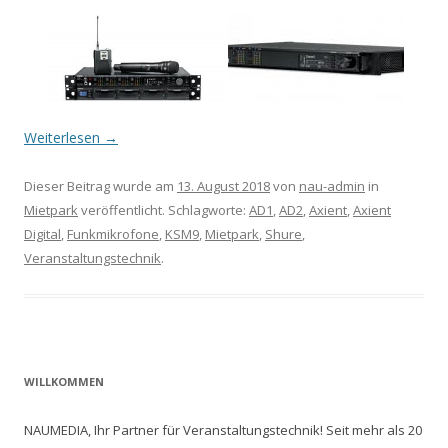
Weiterlesen
→
Dieser Beitrag wurde am
13. August 2018
von
nau-admin
in
Mietpark
veröffentlicht. Schlagworte:
AD1
,
AD2
,
Axient
,
Axient
Digital
,
Funkmikrofone
,
KSM9
,
Mietpark
,
Shure
,
Veranstaltungstechnik
.
WILLKOMMEN
NAUMEDIA, Ihr Partner für Veranstaltungstechnik! Seit mehr als 20