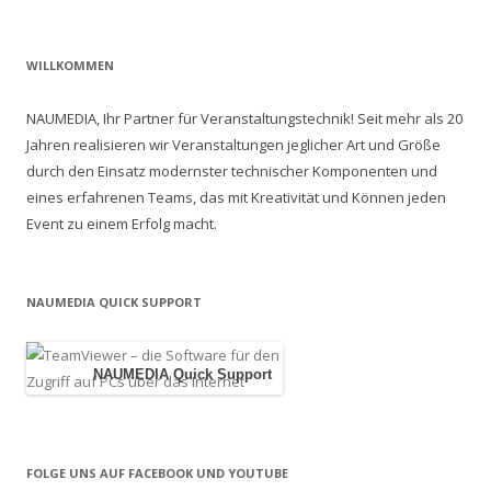
i
t
WILLKOMMEN
r
a
NAUMEDIA, Ihr Partner für Veranstaltungstechnik! Seit mehr als 20
g
Jahren realisieren wir Veranstaltungen jeglicher Art und Größe
s
durch den Einsatz modernster technischer Komponenten und
eines erfahrenen Teams, das mit Kreativität und Können jeden
-
Event zu einem Erfolg macht.
N
a
v
NAUMEDIA QUICK SUPPORT
i
g
NAUMEDIA Quick Support
a
t
i
o
FOLGE UNS AUF FACEBOOK UND YOUTUBE