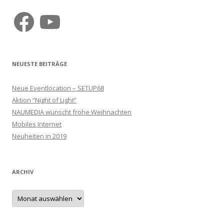
n
Facebook
YouTube
NEUESTE BEITRÄGE
Neue Eventlocation – SETUP68
Aktion “Night of Light”
NAUMEDIA wünscht frohe Weihnachten
Mobiles Internet
Neuheiten in 2019
ARCHIV
Archiv