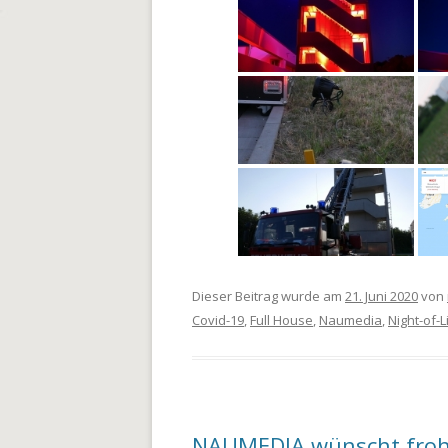
Dieser Beitrag wurde am
21. Juni 2020
von
Covid-19
,
Full House
,
Naumedia
,
Night-of-L
NAUMEDIA wünscht fro