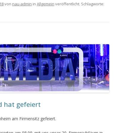
18
von
nau-admin
in
Allgemein
veröffentlicht. Schlagworte:
hat gefeiert
eim am Firmensitz gefeiert.
ierten am 08.09. mit uns unser 20. Firmenjubiläum in