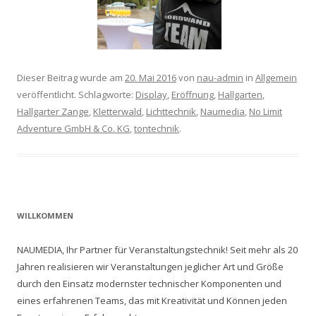
Dieser Beitrag wurde am
20. Mai 2016
von
nau-admin
in
Allgemein
veröffentlicht. Schlagworte:
Display
,
Eröffnung
,
Hallgarten
,
Hallgarter Zange
,
Kletterwald
,
Lichttechnik
,
Naumedia
,
No Limit
Adventure GmbH & Co. KG
,
tontechnik
.
WILLKOMMEN
NAUMEDIA, Ihr Partner für Veranstaltungstechnik! Seit mehr als 20
Jahren realisieren wir Veranstaltungen jeglicher Art und Größe
durch den Einsatz modernster technischer Komponenten und
eines erfahrenen Teams, das mit Kreativität und Können jeden