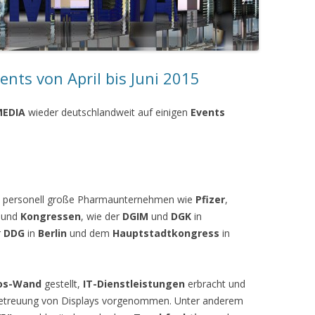
nts von April bis Juni 2015
EDIA
wieder deutschlandweit auf einigen
Events
uch personell große Pharmaunternehmen wie
Pfizer
,
n
und
Kongressen
, wie der
DGIM
und
DGK
in
r
DDG
in
Berlin
und dem
Hauptstadtkongress
in
os-Wand
gestellt,
IT-Dienstleistungen
erbracht und
 Betreuung von Displays vorgenommen. Unter anderem