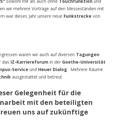
75″
sowohl mit als auch ohne
Touchfunktion
und
uten wir mehrere Vorträge auf den Messeständen mit
em war dieses Jahr unsere neue
Funkstrecke
von
gressen waren wir auch auf diversen
Tagungen
ir das
IZ-Karriereforum
in der
Goethe-Universität
pus-Service
und
Heuer Dialog
. Mehrere Räume
chnik
ausgestattet und betreut.
eser Gelegenheit für die
arbeit mit den beteiligten
reuen uns auf zukünftige