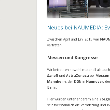
Neues bei NAUMEDIA: Eve
Zwischen April und Juni 2015 war
NAUM
vertreten.
Messen und Kongresse
Wir betreuten sowohl materiell als a
Sanofi
und
AstraZeneca
bei
Messe
Mannheim
, der
DGN
in
Hannover
, de
Berlin.
Hier wurden unter anderem eine
Stegl
selbsverständlich die Vermietung und