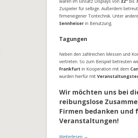
waren im Einsatz Displays von
32″
bis
Zuspieler für selbige. Außerdem betre
firmeneigener Tontechnik. Unter ander
Sennheiser
in Benutzung.
Tagungen
Neben den zahlreichen Messen und Kon
vertreten. So zum Beispiel betreuten w
Frankfurt
in Kooperation mit dem
Cam
wurden hierfür mit
Veranstaltungste
Wir möchten uns bei di
reibungslose Zusammen
Firmen bedanken und f
Veranstaltungen!
Weiterlesen
→