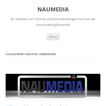
NAUMEDIA
Ihr Anbieter von Technik und Dienstleistungen rund um die
Veranstaltungsbranche
Zum
Menü
Inhalt
springen
SCHLAGWORT-ARCHIVE:
SENNHEISER