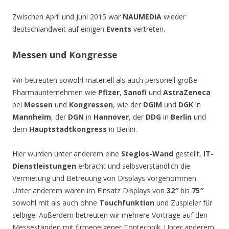
Zwischen April und Juni 2015 war
NAUMEDIA
wieder
deutschlandweit auf einigen
Events
vertreten.
Messen und Kongresse
Wir betreuten sowohl materiell als auch personell große
Pharmaunternehmen wie
Pfizer
,
Sanofi
und
AstraZeneca
bei
Messen
und
Kongressen
, wie der
DGIM
und
DGK
in
Mannheim
, der
DGN
in
Hannover
, der
DDG
in
Berlin
und
dem
Hauptstadtkongress
in Berlin.
Hier wurden unter anderem eine
Steglos-Wand
gestellt,
IT-
Dienstleistungen
erbracht und selbsverständlich die
Vermietung und Betreuung von Displays vorgenommen.
Unter anderem waren im Einsatz Displays von
32″
bis
75″
sowohl mit als auch ohne
Touchfunktion
und Zuspieler für
selbige. Außerdem betreuten wir mehrere Vorträge auf den
Messeständen mit firmeneigener Tontechnik. Unter anderem