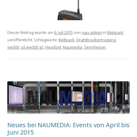
Dieser Beitrag wurde am
6. Juli 2015
von
nau-admin
in
Mietpark
veröffentlicht. Schlagworte:
Beltpack
,
Drahtlosübertragung
,
ew300
,
g3 ew300 g3
,
Headset
,
Naumedia
,
Sennheiser
.
Neues bei NAUMEDIA: Events von April bis
Juni 2015