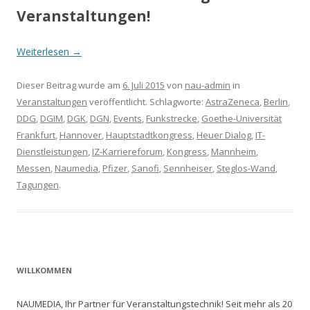
Veranstaltungen!
Weiterlesen
→
Dieser Beitrag wurde am
6. Juli 2015
von
nau-admin
in
Veranstaltungen
veröffentlicht. Schlagworte:
AstraZeneca
,
Berlin
,
DDG
,
DGIM
,
DGK
,
DGN
,
Events
,
Funkstrecke
,
Goethe-Universität
Frankfurt
,
Hannover
,
Hauptstadtkongress
,
Heuer Dialog
,
IT-
Dienstleistungen
,
IZ-Karriereforum
,
Kongress
,
Mannheim
,
Messen
,
Naumedia
,
Pfizer
,
Sanofi
,
Sennheiser
,
Steglos-Wand
,
Tagungen
.
WILLKOMMEN
NAUMEDIA, Ihr Partner für Veranstaltungstechnik! Seit mehr als 20