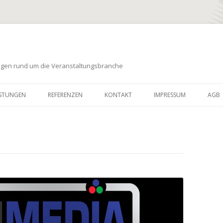
ungen rund um die Veranstaltungsbranche
Zum
Inhalt
ISTUNGEN
REFERENZEN
KONTAKT
IMPRESSUM
AGB
springen