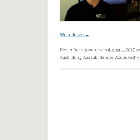
Weiterlesen
→
Dieser Beitrag wurde am
4. August 2017
v
Ausbildung
,
Auszubildender
,
Azubi
,
Fachkr