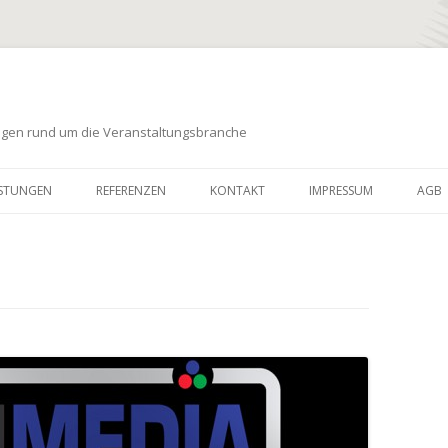
ungen rund um die Veranstaltungsbranche
Zum
Inhalt
ISTUNGEN
REFERENZEN
KONTAKT
IMPRESSUM
AGB
springen