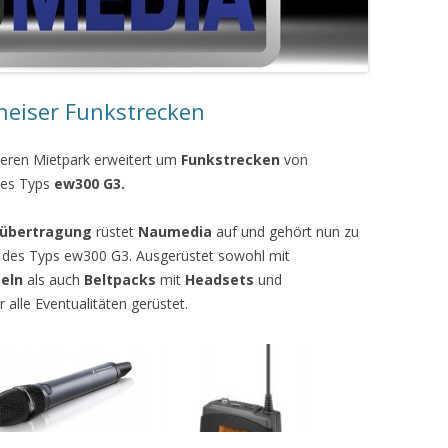
heiser Funkstrecken
eren Mietpark erweitert um
Funkstrecken
von
es Typs
ew300 G3.
sübertragung
rüstet
Naumedia
auf und gehört nun zu
 des Typs ew300 G3. Ausgerüstet sowohl mit
eln
als auch
Beltpacks
mit
Headsets
und
r alle Eventualitäten gerüstet.