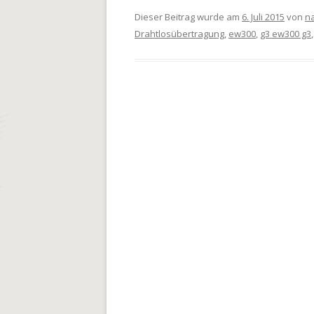
Dieser Beitrag wurde am
6. Juli 2015
von
n
Drahtlosübertragung
,
ew300
,
g3 ew300 g3