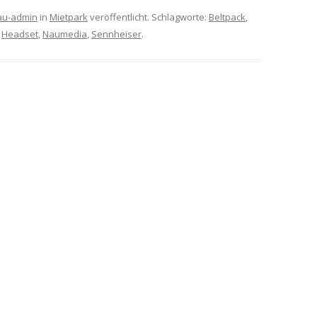
au-admin
in
Mietpark
veröffentlicht. Schlagworte:
Beltpack
,
,
Headset
,
Naumedia
,
Sennheiser
.