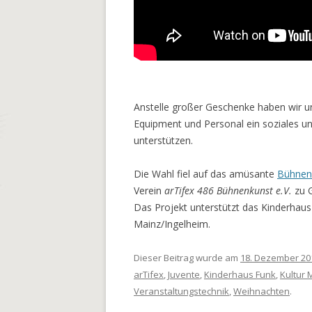
Anstelle großer Geschenke haben wir u
Equipment und Personal ein soziales un
unterstützen.
Die Wahl fiel auf das amüsante
Bühnen
Verein
arTifex 486 Bühnenkunst e.V.
zu G
Das Projekt unterstützt das Kinderhaus
Mainz/Ingelheim.
Dieser Beitrag wurde am
18. Dezember 20
arTifex
,
Juvente
,
Kinderhaus Funk
,
Kultur 
Veranstaltungstechnik
,
Weihnachten
.