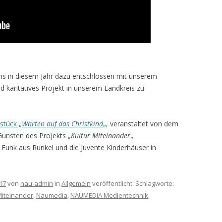
ns in diesem Jahr dazu entschlossen mit unserem
d karitatives Projekt in unserem Landkreis zu
stück „
Warten auf das Christkind
„
, veranstaltet von dem
unsten des Projekts „
Kultur Miteinander
„.
 Funk aus Runkel und die Juvente Kinderhäuser in
17
von
nau-admin
in
Allgemein
veröffentlicht. Schlagworte:
Miteinander
,
Naumedia
,
NAUMEDIA Medientechnik
,